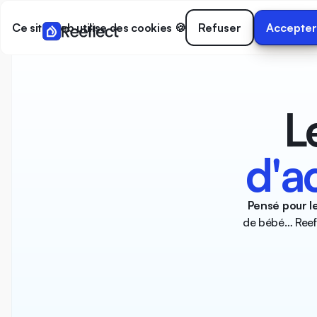
Ce site web utilise des cookies 🍪
Refuser
Accepte
L
d'ac
Pensé pour l
de bébé… Reefl