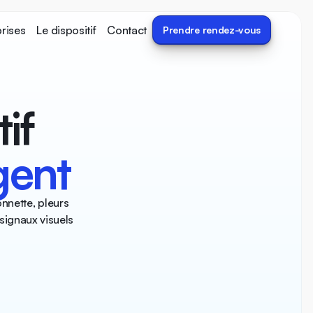
prises
Le dispositif
Contact
Prendre rendez-vous
if
igent
onnette, pleurs
signaux visuels